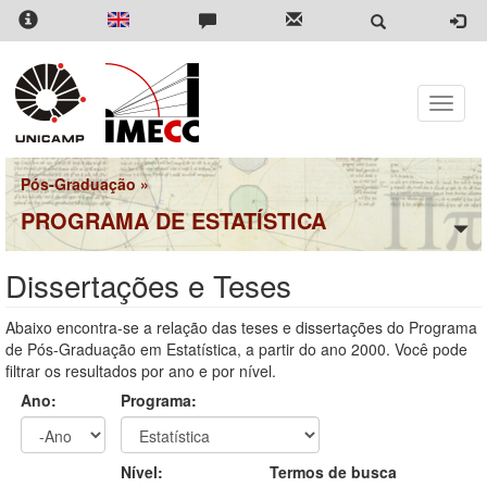
Pular
para
o
conteúdo
principal
Toggle
naviga
Pós-Graduação
»
PROGRAMA DE ESTATÍSTICA
Dissertações e Teses
Abaixo encontra-se a relação das teses e dissertações do Programa
de Pós-Graduação em Estatística, a partir do ano 2000. Você pode
filtrar os resultados por ano e por nível.
Ano:
Programa:
Ano
Ano:
Nível:
Termos de busca