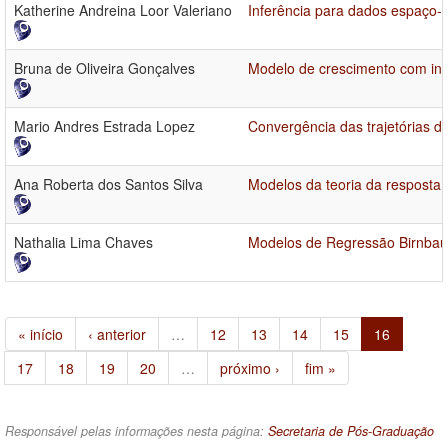
Katherine Andreina Loor Valeriano
Inferência para dados espaço-
Bruna de Oliveira Gonçalves
Modelo de crescimento com int
Mario Andres Estrada Lopez
Convergência das trajetórias d
Ana Roberta dos Santos Silva
Modelos da teoria da resposta 
Nathalia Lima Chaves
Modelos de Regressão Birnba
« início
‹ anterior
…
12
13
14
15
16
17
18
19
20
…
próximo ›
fim »
Responsável pelas informações nesta página:
Secretaria de Pós-Graduação