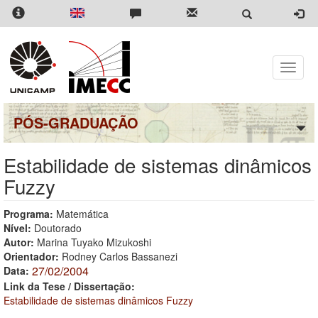
Pular
para
o
conteúdo
principal
Toggle
naviga
PÓS-GRADUAÇÃO
Estabilidade de sistemas dinâmicos
Fuzzy
Programa:
Matemática
Nível:
Doutorado
Autor:
Marina Tuyako Mizukoshi
Orientador:
Rodney Carlos Bassanezi
27/02/2004
Data:
Link da Tese / Dissertação:
Estabilidade de sistemas dinâmicos Fuzzy