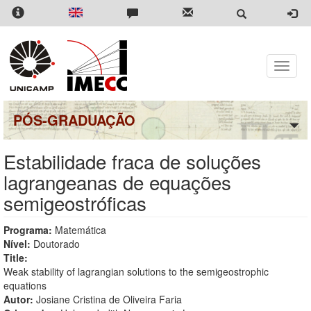
Pular
para
o
conteúdo
principal
Toggle
naviga
PÓS-GRADUAÇÃO
Estabilidade fraca de soluções
lagrangeanas de equações
semigeostróficas
Programa:
Matemática
Nível:
Doutorado
Title:
Weak stability of lagrangian solutions to the semigeostrophic
equations
Autor:
Josiane Cristina de Oliveira Faria