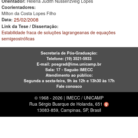
Orientador:
Helena Judith Nussenzveig Lopes
Coorientadores:
Milton da Costa Lopes Filho
25/02/2008
Data:
Link da Tese / Dissertação:
Estabilidade fraca de soluções lagrangeanas de equações
semigeostróficas
Secretaria de Pós-Graduação:
Telefone:
(19) 3521-5933
E-mail:
posgrad@ime.unicamp.br
Sala: 17 - Saguão IMECC
Atendimento ao público:
Segunda a sexta-feira, 9h às 12h e 13h30 às 17h
Fale conosco
© 1968 - 2026 | IMECC / UNICAMP
Rua Sérgio Buarque de Holanda, 651
13083-859, Campinas, SP, Brasil