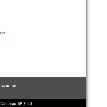
rey
aguão IMECC
h
Campinas, SP, Brasil