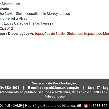
:
Matemática
trado
he Navier-Stokes equations in Morrey spaces
uno Ferreira Alves
or:
Lucas Catão de Freitas Ferreira
02/2012
ese / Dissertação:
As Equações de Navier-Stokes em Espaços de Mor
Secretaria de Pós-Graduação:
19) 3521-5933
|
E-mail:
posgrad@ime.unicamp.br
|
Sala: 17 - S
Atendimento ao público:
Segunda a sexta-feira, 9h às 12h e 13h30 às 17
Fale conosco
ECC / UNICAMP
|
Rua Sérgio Buarque de Holanda, 651
|
13083-859, 