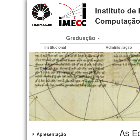
Pular
Instituto de
para
o
Computação 
conteúdo
principal
Graduação
Institucional
Administração
As E
Apresentação