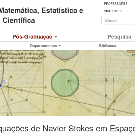
|
PROFESSORES
 Matemática, Estatística e
VISITANTES
Formulá
Científica
de
Buscar
Pós-Graduação
Pesquisa
busca
Departamentos
Biblioteca
quações de Navier-Stokes em Espaç