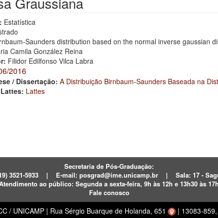
sa Graussiana
:
Estatística
trado
rnbaum-Saunders distribution based on the normal inverse gaussian dis
ria Camila González Reina
or:
Filidor Edilfonso Vilca Labra
06/2016
ese / Dissertação:
A Distribuição Birnbaum-Saunders Baseada na Dist
 Lattes:
Lattes
Secretaria de Pós-Graduação:
19) 3521-5933
|
E-mail:
posgrad@ime.unicamp.br
|
Sala: 17 - S
Atendimento ao público:
Segunda a sexta-feira, 9h às 12h e 13h30 às 17
Fale conosco
ECC / UNICAMP
|
Rua Sérgio Buarque de Holanda, 651
|
13083-859, 