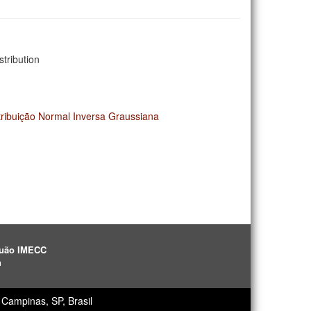
tribution
ribuição Normal Inversa Graussiana
aguão IMECC
h
Campinas, SP, Brasil