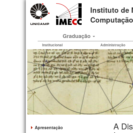
Pular
Instituto de
para
o
Computação 
conteúdo
principal
Graduação
Institucional
Administração
A Dis
Apresentação