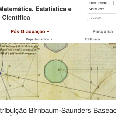
|
PROFESSORES
 Matemática, Estatística e
VISITANTES
Formulá
Científica
de
Buscar
Pós-Graduação
Pesquisa
busca
Departamentos
Biblioteca
tribuição Birnbaum-Saunders Basead