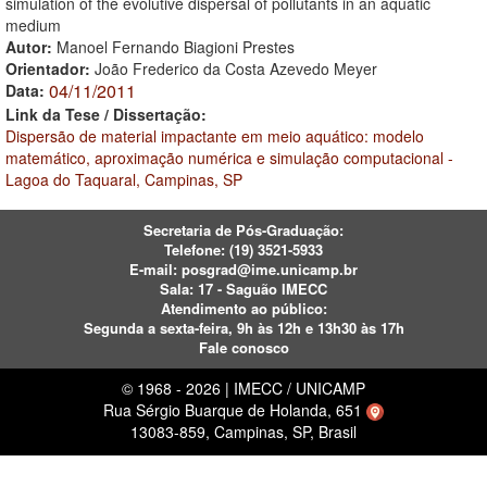
simulation of the evolutive dispersal of pollutants in an aquatic
medium
Autor:
Manoel Fernando Biagioni Prestes
Orientador:
João Frederico da Costa Azevedo Meyer
04/11/2011
Data:
Link da Tese / Dissertação:
Dispersão de material impactante em meio aquático: modelo
matemático, aproximação numérica e simulação computacional -
Lagoa do Taquaral, Campinas, SP
Secretaria de Pós-Graduação:
Telefone:
(19) 3521-5933
E-mail:
posgrad@ime.unicamp.br
Sala: 17 - Saguão IMECC
Atendimento ao público:
Segunda a sexta-feira, 9h às 12h e 13h30 às 17h
Fale conosco
© 1968 - 2026 | IMECC / UNICAMP
Rua Sérgio Buarque de Holanda, 651
13083-859, Campinas, SP, Brasil