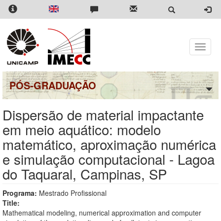
Pular
para
o
conteúdo
principal
Toggle
naviga
PÓS-GRADUAÇÃO
Dispersão de material impactante
em meio aquático: modelo
matemático, aproximação numérica
e simulação computacional - Lagoa
do Taquaral, Campinas, SP
Programa:
Mestrado Profissional
Title:
Mathematical modeling, numerical approximation and computer