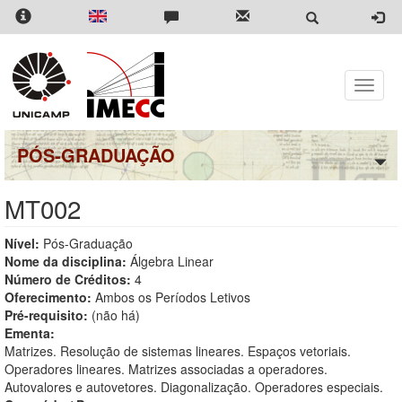
Pular
para
o
conteúdo
principal
Toggle
naviga
PÓS-GRADUAÇÃO
MT002
Nível:
Pós-Graduação
Nome da disciplina:
Álgebra Linear
Número de Créditos:
4
Oferecimento:
Ambos os Períodos Letivos
Pré-requisito:
(não há)
Ementa:
Matrizes. Resolução de sistemas lineares. Espaços vetoriais.
Operadores lineares. Matrizes associadas a operadores.
Autovalores e autovetores. Diagonalização. Operadores especiais.