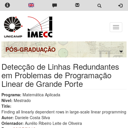
Pular
para
o
conteúdo
principal
Toggle
naviga
PÓS-GRADUAÇÃO
Detecção de Linhas Redundantes
em Problemas de Programação
Linear de Grande Porte
Programa:
Matemática Aplicada
Nível:
Mestrado
Title:
Finding all linearly dependent rows in large-scale linear programming
Autor:
Daniele Costa Silva
Orientador:
Aurélio Ribeiro Leite de Oliveira