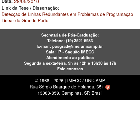
28/05/2010
Data:
Link da Tese / Dissertação:
Detecção de Linhas Redundantes em Problemas de Programação
Linear de Grande Porte
Secretaria de Pós-Graduação:
Telefone:
(19) 3521-5933
E-mail:
posgrad@ime.unicamp.br
Sala: 17 - Saguão IMECC
Atendimento ao público:
Segunda a sexta-feira, 9h às 12h e 13h30 às 17h
Fale conosco
© 1968 - 2026 | IMECC / UNICAMP
Rua Sérgio Buarque de Holanda, 651
13083-859, Campinas, SP, Brasil