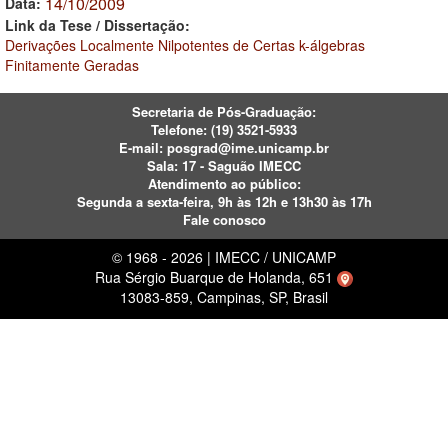
14/10/2009
Data:
Link da Tese / Dissertação:
Derivações Localmente Nilpotentes de Certas k-álgebras
Finitamente Geradas
Secretaria de Pós-Graduação:
Telefone:
(19) 3521-5933
E-mail:
posgrad@ime.unicamp.br
Sala: 17 - Saguão IMECC
Atendimento ao público:
Segunda a sexta-feira, 9h às 12h e 13h30 às 17h
Fale conosco
© 1968 - 2026 | IMECC / UNICAMP
Rua Sérgio Buarque de Holanda, 651
13083-859, Campinas, SP, Brasil