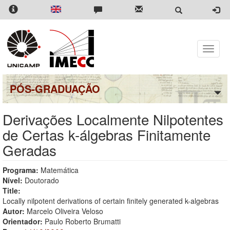
Pular
para
o
conteúdo
principal
Toggle
naviga
PÓS-GRADUAÇÃO
Derivações Localmente Nilpotentes
de Certas k-álgebras Finitamente
Geradas
Programa:
Matemática
Nível:
Doutorado
Title:
Locally nilpotent derivations of certain finitely generated k-algebras
Autor:
Marcelo Oliveira Veloso
Orientador:
Paulo Roberto Brumatti