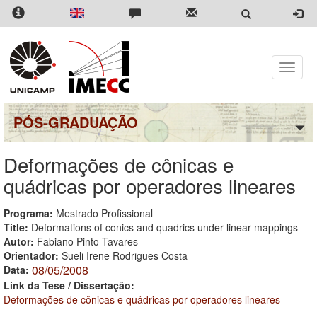
Pular
para
o
conteúdo
principal
Toggle
naviga
PÓS-GRADUAÇÃO
Deformações de cônicas e
quádricas por operadores lineares
Programa:
Mestrado Profissional
Title:
Deformations of conics and quadrics under linear mappings
Autor:
Fabiano Pinto Tavares
Orientador:
Sueli Irene Rodrigues Costa
08/05/2008
Data:
Link da Tese / Dissertação:
Deformações de cônicas e quádricas por operadores lineares