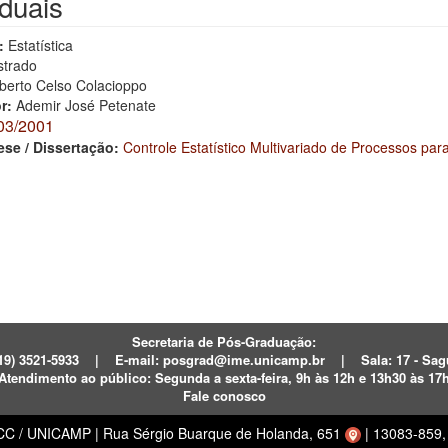
iduais
:
Estatística
trado
berto Celso Colacioppo
or:
Ademir José Petenate
03/2001
ese / Dissertação:
Controle Estatístico Multivariado de Processos par
Secretaria de Pós-Graduação:
19) 3521-5933
|
E-mail:
posgrad@ime.unicamp.br
|
Sala: 17 - S
Atendimento ao público:
Segunda a sexta-feira, 9h às 12h e 13h30 às 17
Fale conosco
ECC / UNICAMP
|
Rua Sérgio Buarque de Holanda, 651
|
13083-859, 