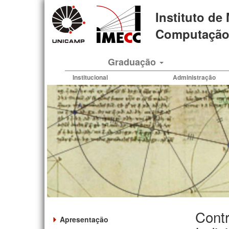
Pular
Instituto de
para
o
Computação 
conteúdo
principal
Graduação
Institucional
Administração
Contr
Apresentação