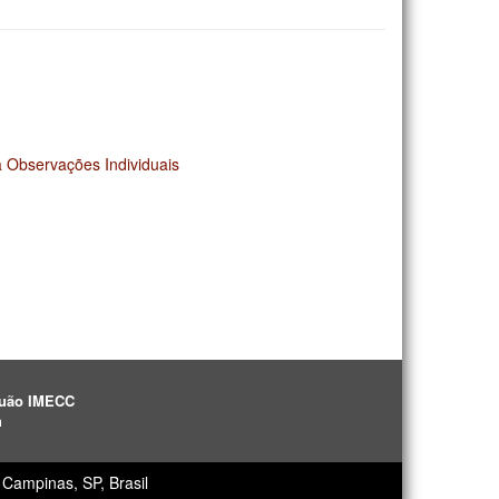
a Observações Individuais
aguão IMECC
h
Campinas, SP, Brasil