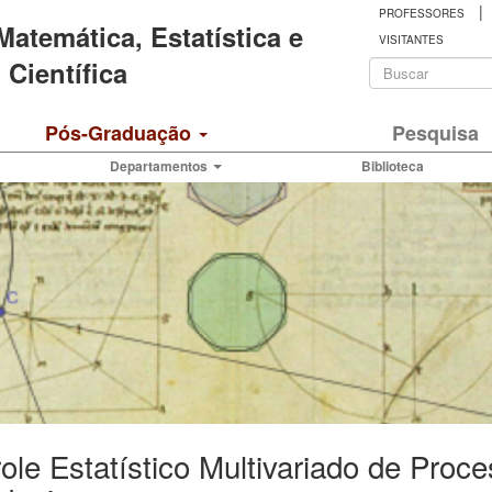
|
PROFESSORES
 Matemática, Estatística e
VISITANTES
Formulá
Científica
de
Buscar
Pós-Graduação
Pesquisa
busca
Departamentos
Biblioteca
ole Estatístico Multivariado de Pro