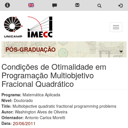
Pular
para
o
conteúdo
principal
Toggle
naviga
PÓS-GRADUAÇÃO
Condições de Otimalidade em
Programação Multiobjetivo
Fracional Quadrático
Programa:
Matemática Aplicada
Nível:
Doutorado
Title:
Multiobjective quadratic fractional programming problems
Autor:
Washington Alves de Oliveira
Orientador:
Antonio Carlos Moretti
20/06/2011
Data: