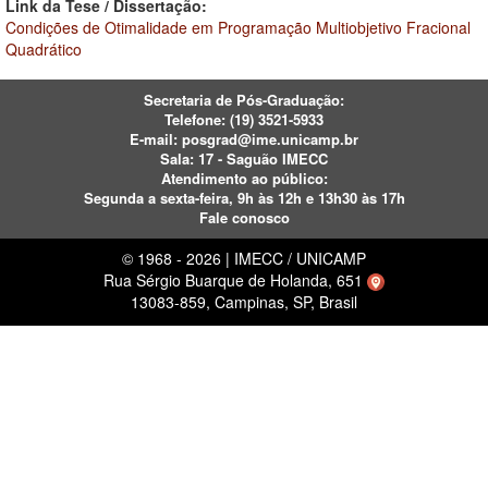
Link da Tese / Dissertação:
Condições de Otimalidade em Programação Multiobjetivo Fracional
Quadrático
Secretaria de Pós-Graduação:
Telefone:
(19) 3521-5933
E-mail:
posgrad@ime.unicamp.br
Sala: 17 - Saguão IMECC
Atendimento ao público:
Segunda a sexta-feira, 9h às 12h e 13h30 às 17h
Fale conosco
© 1968 - 2026 | IMECC / UNICAMP
Rua Sérgio Buarque de Holanda, 651
13083-859, Campinas, SP, Brasil