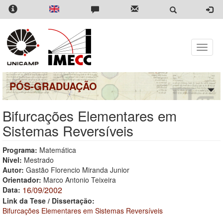
Pular
para
o
conteúdo
principal
Toggle
naviga
PÓS-GRADUAÇÃO
Bifurcações Elementares em
Sistemas Reversíveis
Programa:
Matemática
Nível:
Mestrado
Autor:
Gastão Florencio Miranda Junior
Orientador:
Marco Antonio Teixeira
16/09/2002
Data:
Link da Tese / Dissertação:
Bifurcações Elementares em Sistemas Reversíveis