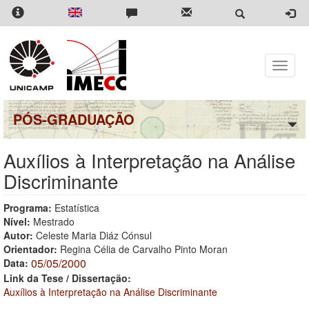
Pular
para
o
conteúdo
principal
Toggle
naviga
PÓS-GRADUAÇÃO
Auxílios à Interpretação na Análise
Discriminante
Programa:
Estatística
Nível:
Mestrado
Autor:
Celeste Maria Diáz Cónsul
Orientador:
Regina Célia de Carvalho Pinto Moran
05/05/2000
Data:
Link da Tese / Dissertação:
Auxílios à Interpretação na Análise Discriminante