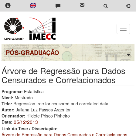
Pular
para
o
conteúdo
principal
Toggle
naviga
PÓS-GRADUAÇÃO
Árvore de Regressão para Dados
Censurados e Correlacionados
Programa:
Estatística
Nível:
Mestrado
Title:
Regression tree for censored and correlated data
Autor:
Juliana Luz Passos Argenton
Orientador:
Hildete Prisco Pinheiro
05/12/2013
Data:
Link da Tese / Dissertação:
Árvore de Regressão para Dados Censurados e Correlacionados