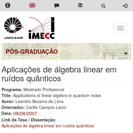
Pular
para
o
conteúdo
principal
Toggle
naviga
PÓS-GRADUAÇÃO
Aplicações de álgebra linear em
ruídos quânticos
Programa:
Mestrado Profissional
Title:
Applications of linear algebra in quantum noise
Autor:
Leandro Bezerra de Lima
Orientador:
Carlile Campos Lavor
08/08/2007
Data:
Link da Tese / Dissertação:
Aplicações de álgebra linear em ruídos quânticos