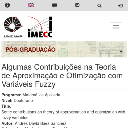
Pular
para
o
conteúdo
principal
Toggle
naviga
PÓS-GRADUAÇÃO
Algumas Contribuições na Teoria
de Aproximação e Otimização com
Variáveis Fuzzy
Programa:
Matemática Aplicada
Nível:
Doutorado
Title:
Some contributions on theory of approximation and optimization with
fuzzy variables
Autor:
Andrés David Báez Sánchez