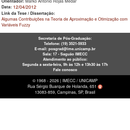
Orientador:
Marko Antonio Rojas Medar
12/04/2012
Data:
Link da Tese / Dissertação:
Algumas Contribuições na Teoria de Aproximação e Otimização com
Variáveis Fuzzy
Secretaria de Pós-Graduação:
Telefone:
(19) 3521-5933
E-mail:
posgrad@ime.unicamp.br
Sala: 17 - Saguão IMECC
Atendimento ao público:
Segunda a sexta-feira, 9h às 12h e 13h30 às 17h
Fale conosco
© 1968 - 2026 | IMECC / UNICAMP
Rua Sérgio Buarque de Holanda, 651
13083-859, Campinas, SP, Brasil