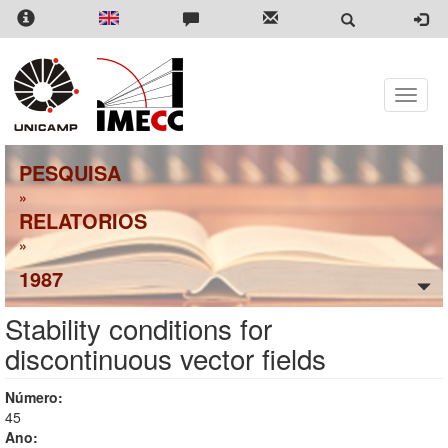
Pular
para
o
conteúdo
principal
Toggle
naviga
PESQUISA
»
RELATORIOS
»
1987
Stability conditions for
discontinuous vector fields
Número:
45
Ano: