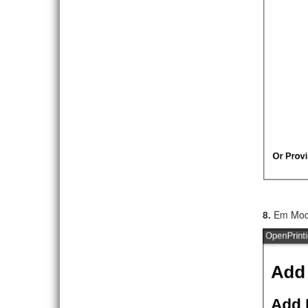
8.
Em Mod