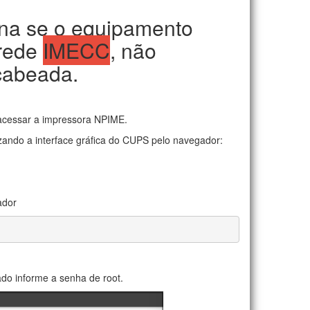
ona se o equipamento
 rede
IMECC
, não
cabeada.
 acessar a impressora NPIME.
lizando a interface gráfica do CUPS pelo navegador:
ador
ado informe a senha de root.