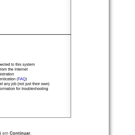
vá em
Continuar
.