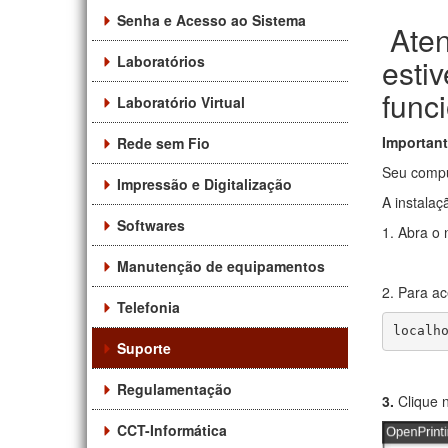
Senha e Acesso ao Sistema
Aten
Laboratórios
esti
func
Laboratório Virtual
Important
Rede sem Fio
Seu compu
Impressão e Digitalização
A instalaç
Softwares
1. Abra o
Manutenção de equipamentos
2. Para ac
Telefonia
localh
Suporte
Regulamentação
3.
Clique 
CCT-Informática