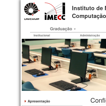
Pular
Instituto de
para
o
Computação 
conteúdo
principal
Graduação
Institucional
Administração
Conf
Apresentação