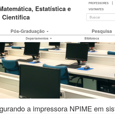
|
PROFESSORES
 Matemática, Estatística e
VISITANTES
Formulá
Científica
de
Buscar
Pós-Graduação
Pesquisa
busca
Departamentos
Biblioteca
igurando a impressora NPIME em sis