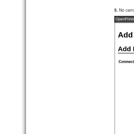
5.
No ca