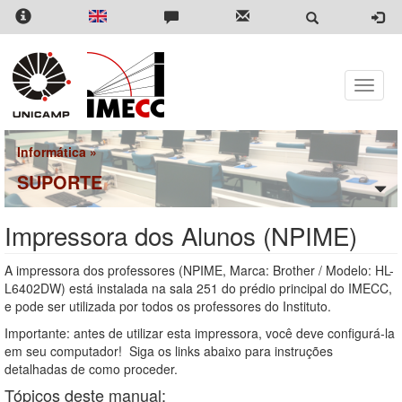
Pular
para
o
conteúdo
principal
Toggle
naviga
Informática
»
SUPORTE
Impressora dos Alunos (NPIME)
A impressora dos professores (NPIME, Marca: Brother / Modelo: HL-
L6402DW) está instalada na sala 251 do prédio principal do IMECC,
e pode ser utilizada por todos os professores do Instituto.
Importante: antes de utilizar esta impressora, você deve configurá-la
em seu computador! Siga os links abaixo para instruções
detalhadas de como proceder.
Tópicos deste manual: