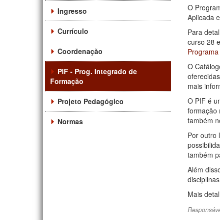
O Program
Ingresso
Aplicada 
Currículo
Para detal
curso 28 
Coordenação
Programa 
O Catálog
PIF - Prog. Integrado de
oferecida
Formação
mais info
O PIF é u
Projeto Pedagógico
formação 
também no
Normas
Por outro
possibilid
também pa
Além diss
disciplina
Mais detal
Responsáve