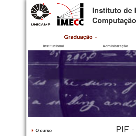
Pular
Instituto de
para
o
Computação 
conteúdo
principal
Graduação
Institucional
Administração
PIF 
O curso