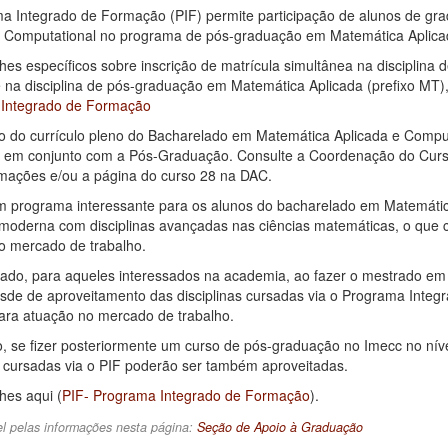
a Integrado de Formação (PIF) permite participação de alunos de gr
e Computational no programa de pós-graduação em Matemática Apli
hes específicos sobre inscrição de matrícula simultânea na disciplina
e na disciplina de pós-graduação em Matemática Aplicada (prefixo MT)
Integrado de Formação
o do currículo pleno do Bacharelado em Matemática Aplicada e Computa
s em conjunto com a Pós-Graduação. Consulte a Coordenação do Curs
rmações e/ou a página do curso 28 na DAC.
m programa interessante para os alunos do bacharelado em Matemátic
moderna com disciplinas avançadas nas ciências matemáticas, o que 
 mercado de trabalho.
 lado, para aqueles interessados na academia, ao fazer o mestrado em
asde de aproveitamento das disciplinas cursadas via o Programa Integ
ra atuação no mercado de trabalho.
o, se fizer posteriormente um curso de pós-graduação no Imecc no ní
s cursadas via o PIF poderão ser também aproveitadas.
hes aqui (
PIF- Programa Integrado de Formação
).
l pelas informações nesta página:
Seção de Apoio à Graduação