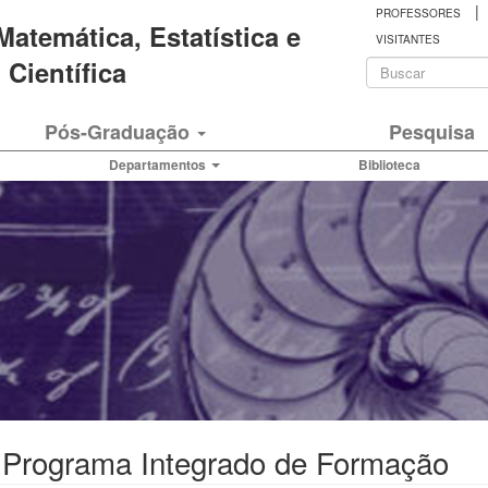
|
PROFESSORES
 Matemática, Estatística e
VISITANTES
Formulá
Científica
de
Buscar
Pós-Graduação
Pesquisa
busca
Departamentos
Biblioteca
- Programa Integrado de Formação