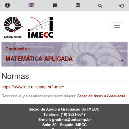
Pular
para
o
conteúdo
principal
Toggle
naviga
Graduação
»
MATEMÁTICA APLICADA
Normas
https://www.ime.unicamp.br/~mac/
Responsável pelas informações nesta página:
Seção de Apoio à Graduação
Seção de Apoio à Graduação do IMECC:
Telefone: (19)
3521-6049
E-mail:
gradime@unicamp.br
Sala: 30 - Saguão IMECC