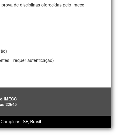
rova de disciplinas oferecidas pelo Imecc
ção)
tes - requer autenticação)
ão IMECC
 às 22h45
Campinas, SP, Brasil