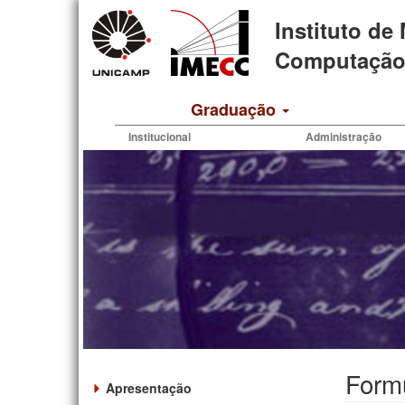
Pular
Instituto de
para
o
Computação 
conteúdo
principal
Graduação
Institucional
Administração
Form
Apresentação