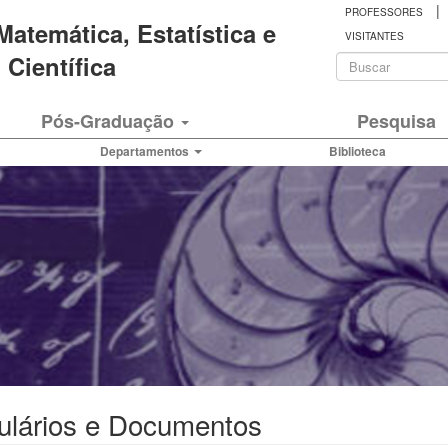
|
PROFESSORES
 Matemática, Estatística e
VISITANTES
Formulá
Científica
de
Buscar
Pós-Graduação
Pesquisa
busca
Departamentos
Biblioteca
ulários e Documentos