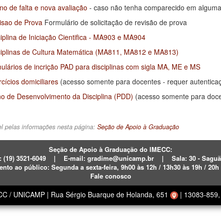
no de falta e nova avaliação
- caso não tenha comparecido em alguma p
isao de Prova
Formulário de solicitação de revisão de prova
iplina de Iniciação Cientifica - MA903 e MA904
ciplinas de Cultura Matemática (MA811, MA812 e MA813
)
ulários de incrição PAD para disciplinas com sigla MA, ME e MS
cícios domiciliares
(acesso somente para docentes - requer autentica
no de Desenvolvimento da Disciplina (PDD)
(acesso somente para docen
l pelas informações nesta página:
Seção de Apoio à Graduação
Seção de Apoio à Graduação do IMECC:
: (19)
3521-6049
|
E-mail:
gradime@unicamp.br
|
Sala: 30 - Sagu
ento ao público:
Segunda a sexta-feira,
9h00 às 12h / 13h30 às 19h / 20h
Fale conosco
ECC / UNICAMP
|
Rua Sérgio Buarque de Holanda, 651
|
13083-859, 