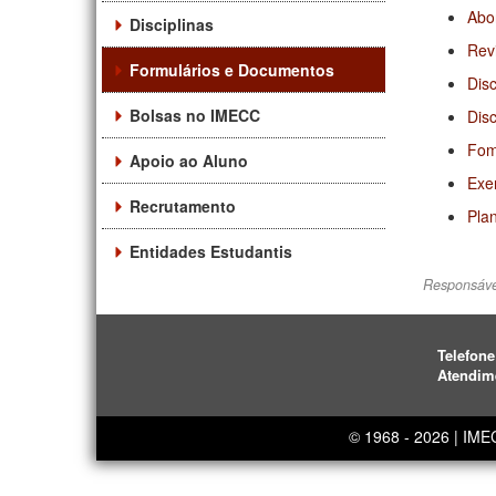
Abo
Disciplinas
Rev
Formulários e Documentos
Disc
Bolsas no IMECC
Dis
Fom
Apoio ao Aluno
Exer
Recrutamento
Pla
Entidades Estudantis
Responsáve
Telefone
Atendim
© 1968 - 2026 | IM