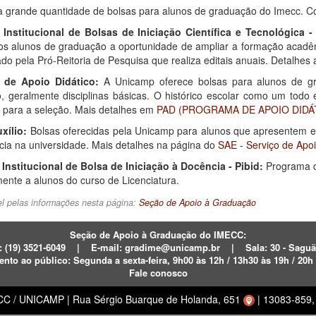
a grande quantidade de bolsas para alunos de graduação do Imecc. Co
Institucional de Bolsas de Iniciação Científica e Tecnológica -
aos alunos de graduação a oportunidade de ampliar a formação acadêmi
do pela Pró-Reitoria de Pesquisa que realiza editais anuais. Detalhes
 de Apoio Didático:
A Unicamp oferece bolsas para alunos de g
, geralmente disciplinas básicas. O histórico escolar como um todo e
s para a seleção. Mais detalhes em
PAD (PROGRAMA DE APOIO DIDÁ
xílio:
Bolsas oferecidas pela Unicamp para alunos que apresentem e 
ia na universidade. Mais detalhes na página do
SAE - Serviço de Apo
Institucional de Bolsa de Iniciação à Docência​ - Pibid:
Programa d
mente a alunos do curso de Licenciatura.
l pelas informações nesta página:
Seção de Apoio à Graduação
Seção de Apoio à Graduação do IMECC:
: (19)
3521-6049
|
E-mail:
gradime@unicamp.br
|
Sala: 30 - Sagu
ento ao público:
Segunda a sexta-feira,
9h00 às 12h / 13h30 às 19h / 20h
Fale conosco
ECC / UNICAMP
|
Rua Sérgio Buarque de Holanda, 651
|
13083-859, 