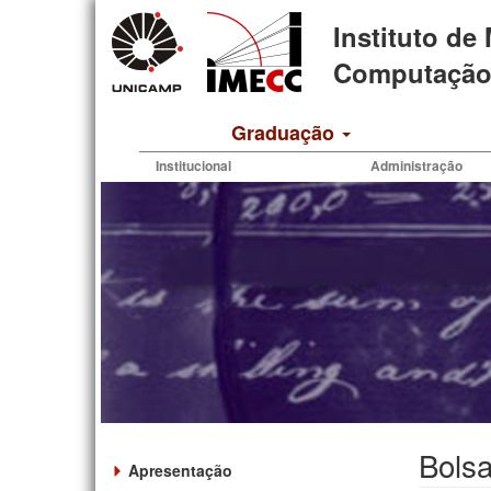
Pular
Instituto de
para
o
Computação 
conteúdo
principal
Graduação
Institucional
Administração
Bols
Apresentação