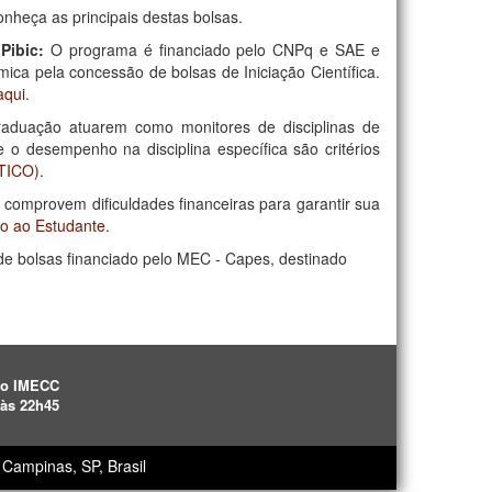
nheça as principais destas bolsas.
 Pibic:
O programa é financiado pelo CNPq e SAE e
ca pela concessão de bolsas de Iniciação Científica.
aqui
.
raduação atuarem como monitores de disciplinas de
 o desempenho na disciplina específica são critérios
TICO)
.
comprovem dificuldades financeiras para garantir sua
io ao Estudante
.
e bolsas financiado pelo MEC - Capes, destinado
ão IMECC
 às 22h45
Campinas, SP, Brasil