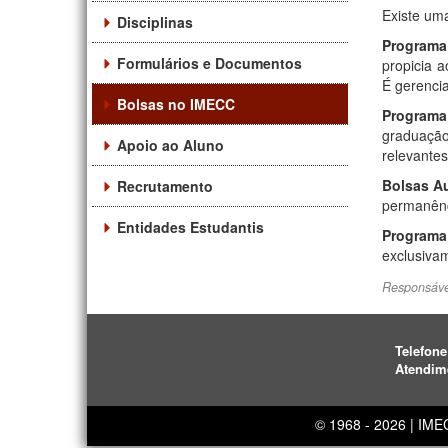
Existe um
Disciplinas
Programa 
Formulários e Documentos
propicia 
É gerencia
Bolsas no IMECC
Programa
graduação
Apoio ao Aluno
relevante
Bolsas Au
Recrutamento
permanênc
Entidades Estudantis
Programa 
exclusiva
Responsáve
Telefone
Atendim
© 1968 - 2026 | IM