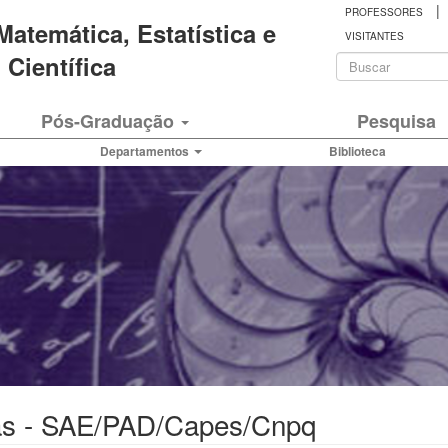
|
PROFESSORES
 Matemática, Estatística e
VISITANTES
Formulá
Científica
de
Buscar
Pós-Graduação
Pesquisa
busca
Departamentos
Biblioteca
as - SAE/PAD/Capes/Cnpq