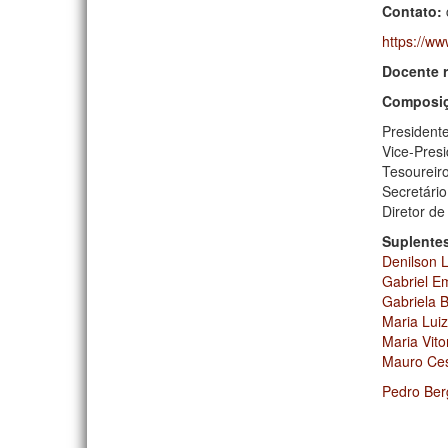
Contato:
https://w
Docente 
Composiç
President
Vice-Pres
Tesoureir
Secretári
Diretor d
Suplente
Denilson L
Gabriel Em
Gabriela 
Maria Lui
Maria Vito
Mauro Ces
Pedro Ber