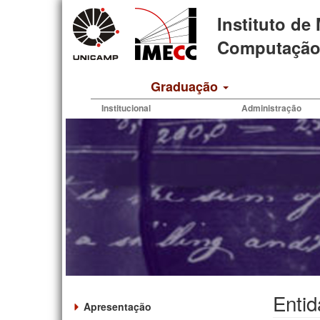
Pular
Instituto de
para
o
Computação 
conteúdo
principal
Graduação
Institucional
Administração
Entid
Apresentação