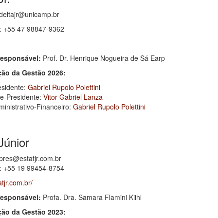
deltajr@unicamp.br
 +55 47 98847-9362
responsável:
Prof. Dr. Henrique Nogueira de Sá Earp
ão da Gestão 2026:
esidente:
Gabriel Rupolo Polettini
ce-Presidente:
Vitor Gabriel Lanza
ministrativo-Financeiro:
Gabriel Rupolo Polettini
Júnior
pres@estatjr.com.br
 +55 19 99454-8754
atjr.com.br/
responsável:
Profa. Dra. Samara Flamini Kiihl
ão da Gestão 2023: