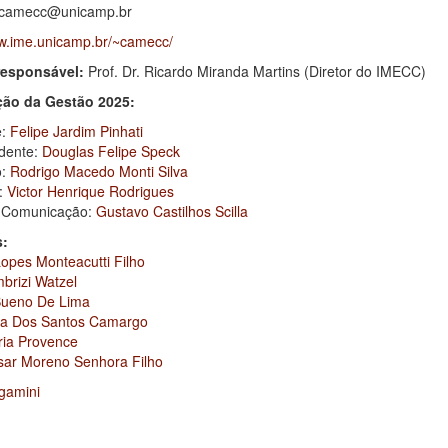
camecc@unicamp.br
ww.ime.unicamp.br/~camecc/
responsável:
Prof. Dr. Ricardo Miranda Martins (Diretor do IMECC)
ão da Gestão 2025:
e:
Felipe Jardim Pinhati
idente:
Douglas Felipe Speck
o:
Rodrigo Macedo Monti Silva
o:
Victor Henrique Rodrigues
e Comunicação:
Gustavo Castilhos Scilla
s:
opes Monteacutti Filho
brizi Watzel
Bueno De Lima
za Dos Santos Camargo
ria Provence
ar Moreno Senhora Filho
gamini