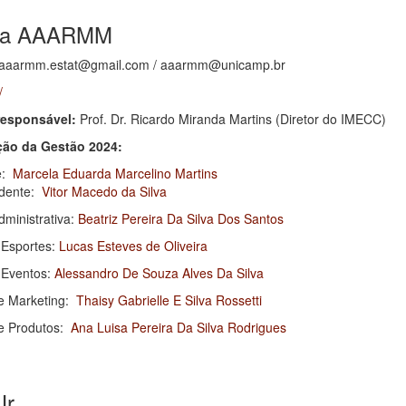
ica AAARMM
aaarmm.estat@gmail.com / aaarmm@unicamp.br
/
responsável:
Prof. Dr. Ricardo Miranda Martins (Diretor do IMECC)
ão da Gestão 2024:
e:
Marcela Eduarda Marcelino Martins
idente:
Vitor Macedo da Silva
dministrativa:
Beatriz Pereira Da Silva Dos Santos
 Esportes:
Lucas Esteves de Oliveira
e Eventos:
Alessandro De Souza Alves Da Silva
de Marketing:
Thaisy Gabrielle E Silva Rossetti
de Produtos:
Ana Luisa Pereira Da Silva Rodrigues
Jr.