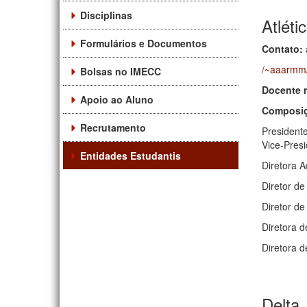
Disciplinas
Atlét
Formulários e Documentos
Contato:
/~aaarmm
Bolsas no IMECC
Docente 
Apoio ao Aluno
Composiç
Recrutamento
President
Vice-Pres
Entidades Estudantis
Diretora A
Diretor de
Diretor d
Diretora 
Diretora 
Delta 