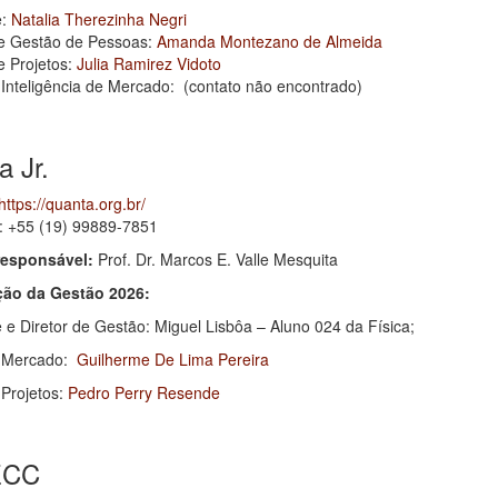
e:
Natalia Therezinha Negri
de Gestão de Pessoas:
Amanda Montezano de Almeida
e Projetos:
Julia Ramirez Vidoto
 Inteligência de Mercado: (contato não encontrado)
 Jr.
https://quanta.org.br/
 +55 (19) 99889-7851
responsável:
Prof. Dr. Marcos E. Valle Mesquita
ão da Gestão 2026:
 e Diretor de Gestão: Miguel Lisbôa – Aluno 024 da Física;
e Mercado:
Guilherme De Lima Pereira
 Projetos:
Pedro Perry Resende
ECC