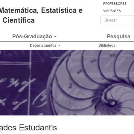
|
PROFESSORES
 Matemática, Estatística e
VISITANTES
Formulá
Científica
de
Buscar
Pós-Graduação
Pesquisa
busca
Departamentos
Biblioteca
ades Estudantis