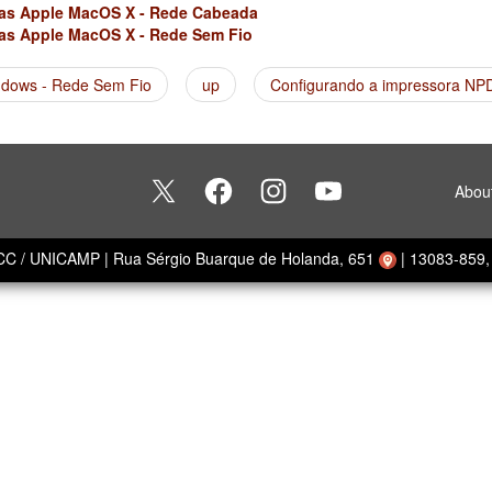
as Apple MacOS X - Rede Cabeada
as Apple MacOS X - Rede Sem Fio
ndows - Rede Sem Fio
up
Configurando a impressora NP
Abou
ECC / UNICAMP
|
Rua Sérgio Buarque de Holanda, 651
|
13083-859, 