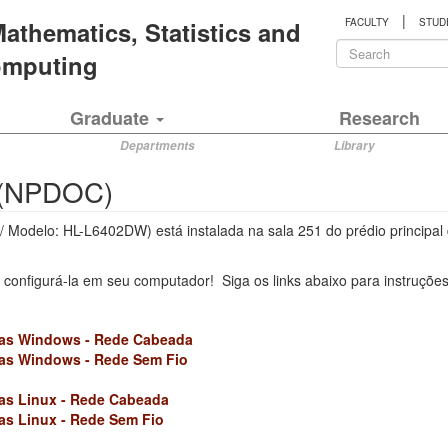
|
 Mathematics, Statistics and
FACULTY
STUD
Search
Computing
form
Search
Graduate
Research
Departments
Library
s (NPDOC)
 Modelo: HL-L6402DW) está instalada na sala 251 do prédio principal 
ve configurá-la em seu computador! Siga os links abaixo para instruçõ
mas Windows - Rede Cabeada
as Windows - Rede Sem Fio
as Linux - Rede Cabeada
s Linux - Rede Sem Fio