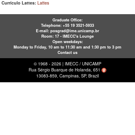
Currículo Lattes:
Lattes
Graduate Office:
Telephone:
+55 19 3521-5933
E-mail:
posgrad@ime.unicamp.br
Room: 17 - IMECC's Lounge
Open weekdays:
Monday to Friday, 10 am to 11:30 am and 1:30 pm to 3 pm
Contact us
© 1968 - 2026 | IMECC / UNICAMP
Rua Sérgio Buarque de Holanda, 651
13083-859, Campinas, SP, Brazil