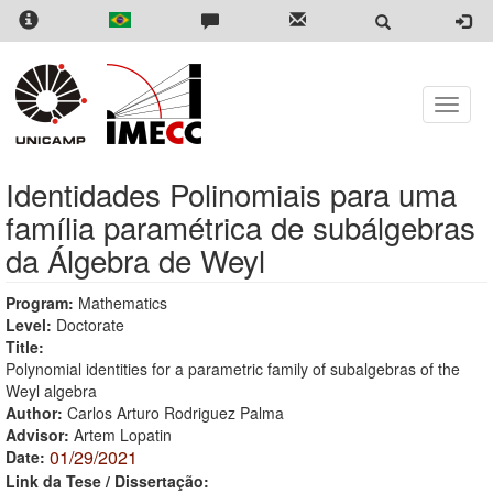
Skip
to
main
content
Toggle
naviga
Identidades Polinomiais para uma
família paramétrica de subálgebras
da Álgebra de Weyl
Program:
Mathematics
Level:
Doctorate
Title:
Polynomial identities for a parametric family of subalgebras of the
Weyl algebra
Author:
Carlos Arturo Rodriguez Palma
Advisor:
Artem Lopatin
01/29/2021
Date:
Link da Tese / Dissertação: