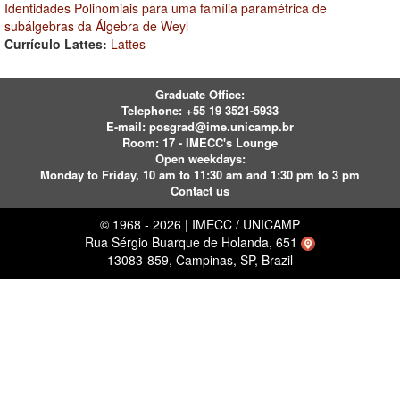
Identidades Polinomiais para uma família paramétrica de
subálgebras da Álgebra de Weyl
Currículo Lattes:
Lattes
Graduate Office:
Telephone:
+55 19 3521-5933
E-mail:
posgrad@ime.unicamp.br
Room: 17 - IMECC's Lounge
Open weekdays:
Monday to Friday, 10 am to 11:30 am and 1:30 pm to 3 pm
Contact us
© 1968 - 2026 | IMECC / UNICAMP
Rua Sérgio Buarque de Holanda, 651
13083-859, Campinas, SP, Brazil