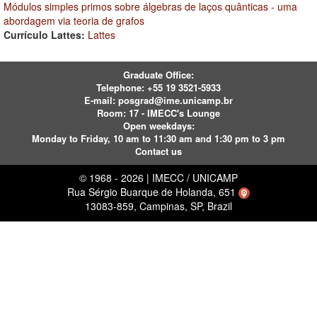
Módulos simples primos sobre álgebras de laços quânticas - uma
abordagem via teoria de grafos
Currículo Lattes:
Lattes
Graduate Office:
Telephone:
+55 19 3521-5933
E-mail:
posgrad@ime.unicamp.br
Room: 17 - IMECC's Lounge
Open weekdays:
Monday to Friday, 10 am to 11:30 am and 1:30 pm to 3 pm
Contact us
© 1968 - 2026 | IMECC / UNICAMP
Rua Sérgio Buarque de Holanda, 651
13083-859, Campinas, SP, Brazil