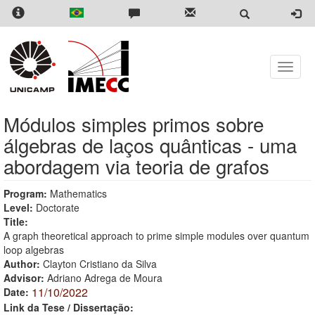
Skip
to
main
content
Toggle
naviga
Módulos simples primos sobre
álgebras de laços quânticas - uma
abordagem via teoria de grafos
Program:
Mathematics
Level:
Doctorate
Title:
A graph theoretical approach to prime simple modules over quantum
loop algebras
Author:
Clayton Cristiano da Silva
Advisor:
Adriano Adrega de Moura
11/10/2022
Date:
Link da Tese / Dissertação: