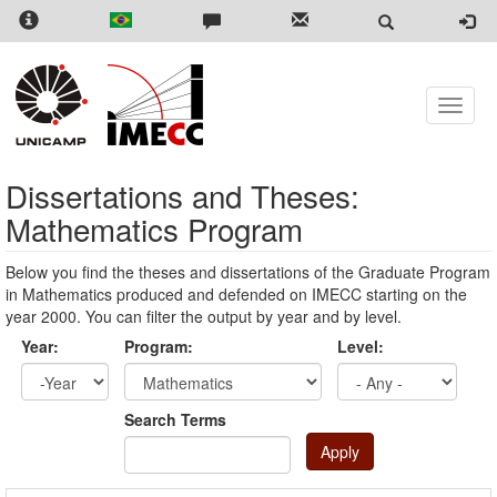
Skip
to
main
content
Toggle
naviga
Dissertations and Theses:
Mathematics Program
Below you find the theses and dissertations of the Graduate Program
in Mathematics produced and defended on IMECC starting on the
year 2000. You can filter the output by year and by level.
Year:
Program:
Level:
Year
Year:
Search Terms
Apply