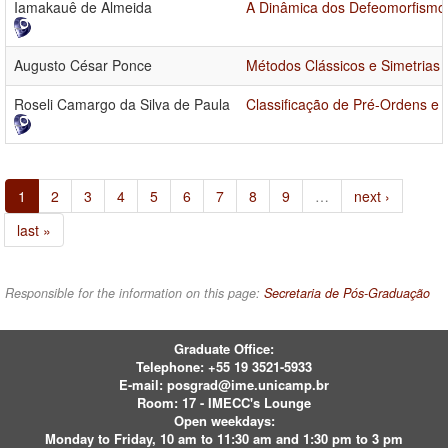
Iamakauê de Almeida
A Dinâmica dos Defeomorfismos
Augusto César Ponce
Métodos Clássicos e Simetrias 
Roseli Camargo da Silva de Paula
Classificação de Pré-Ordens e
1
2
3
4
5
6
7
8
9
…
next ›
last »
Responsible for the information on this page:
Secretaria de Pós-Graduação
Graduate Office:
Telephone:
+55 19 3521-5933
E-mail:
posgrad@ime.unicamp.br
Room: 17 - IMECC's Lounge
Open weekdays:
Monday to Friday, 10 am to 11:30 am and 1:30 pm to 3 pm