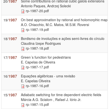
1987
Some contributions on rational cubic galois extensions
20/
Antonio Paques, Andrzej Solecki
rp-1987-20.pdf
1987
On best approximation by rational and holomorphic ma
19/
A.O. Chiacchio, M.C. Matos, M.S.M. Roversi
rp-1987-19.pdf
1987
Bordismo de involuções e ações semi-livres do círculo
18/
Claudina Izepe Rodrigues
rp-1987-18.pdf
1987
Green´s function for pedestrians
17/
E. Capelas de Oliveira
rp-1987-17.pdf
1987
Equações algébricas - uma revisão
16/
E. Capelas Oliveira
rp-1987-16.pdf
1987
Adiabatic switching for time dependent electric fields
15/
Márcia A.G. Scialom , Rafael J. Iório Jr.
rp-1987-15.pdf