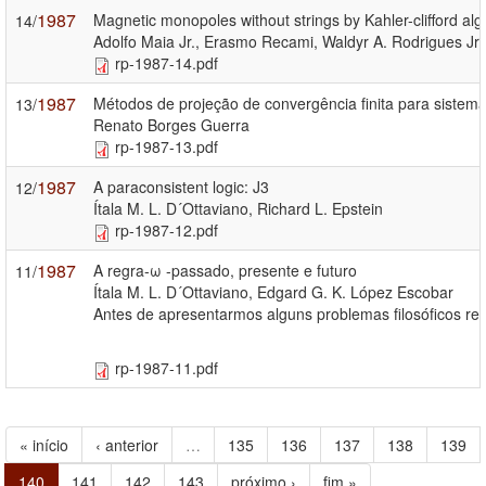
1987
Magnetic monopoles without strings by Kahler-clifford al
14/
Adolfo Maia Jr., Erasmo Recami, Waldyr A. Rodrigues Jr.
rp-1987-14.pdf
1987
Métodos de projeção de convergência finita para sistem
13/
Renato Borges Guerra
rp-1987-13.pdf
1987
A paraconsistent logic: J3
12/
Ítala M. L. D´Ottaviano, Richard L. Epstein
rp-1987-12.pdf
1987
A regra-ω -passado, presente e futuro
11/
Ítala M. L. D´Ottaviano, Edgard G. K. López Escobar
Antes de apresentarmos alguns problemas filosóficos re
rp-1987-11.pdf
« início
‹ anterior
…
135
136
137
138
139
140
141
142
143
próximo ›
fim »