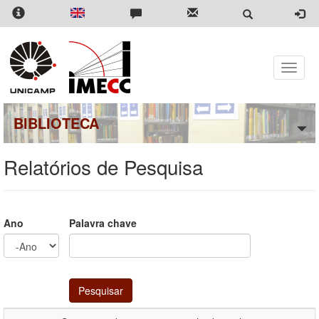
Pular
para
o
conteúdo
principal
Toggle
naviga
BIBLIOTECA
Relatórios de Pesquisa
Ano
Palavra chave
Ano
Ano
Pesquisar