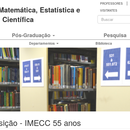
|
PROFESSORES
 Matemática, Estatística e
VISITANTES
Formulá
Científica
de
Buscar
Pós-Graduação
Pesquisa
busca
Departamentos
Biblioteca
sição - IMECC 55 anos