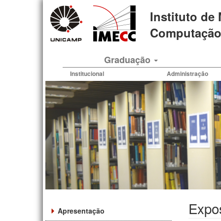
Pular
Instituto de
para
o
Computação 
conteúdo
principal
Graduação
Institucional
Administração
Expo
Apresentação