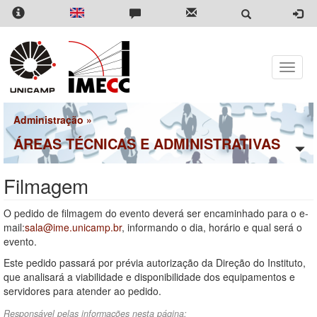
Pular
para
o
conteúdo
principal
Toggle
naviga
Administração
»
ÁREAS TÉCNICAS E ADMINISTRATIVAS
Filmagem
O pedido de filmagem do evento deverá ser encaminhado para o e-
mail:
sala@ime.unicamp.br
, informando o dia, horário e qual será o
evento.
Este pedido passará por prévia autorização da Direção do Instituto,
que analisará a viabilidade e disponibilidade dos equipamentos e
servidores para atender ao pedido.
Responsável pelas informações nesta página: