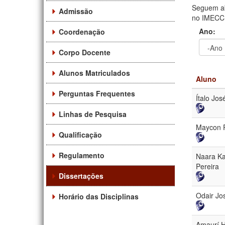
Seguem ab
Admissão
no IMECC. 
Ano:
Coordenação
Corpo Docente
Ano
Ano:
Alunos Matriculados
Aluno
Perguntas Frequentes
Ítalo Jos
Linhas de Pesquisa
Maycon P
Qualificação
Regulamento
Naara Ka
Pereira
Dissertações
Odair Jo
Horário das Disciplinas
Amaurí H