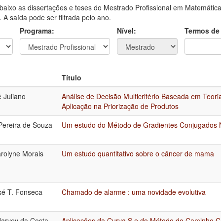
aixo as dissertações e teses do Mestrado Profissional em Matemática
A saída pode ser filtrada pelo ano.
Programa:
Nível:
Termos de
Título
é Juliano
Análise de Decisão Multicritério Baseada em Teori
Aplicação na Priorização de Produtos
ereira de Souza
Um estudo do Método de Gradientes Conjugados 
rolyne Morais
Um estudo quantitativo sobre o câncer de mama
sé T. Fonseca
Chamado de alarme : uma novidade evolutiva
arvey da Costa
Aplicações da Curva S e do Método do Caminho Cr