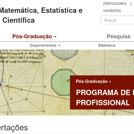
|
PROFESSORES
 Matemática, Estatística e
VISITANTES
Formulá
Científica
de
Buscar
Pós-Graduação
Pesquisa
busca
Departamentos
Biblioteca
Pós-Graduação
»
PROGRAMA DE
PROFISSIONAL
ertações