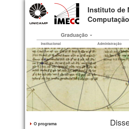
Pular
Instituto de
para
o
Computação 
conteúdo
principal
Graduação
Institucional
Administração
Diss
O programa