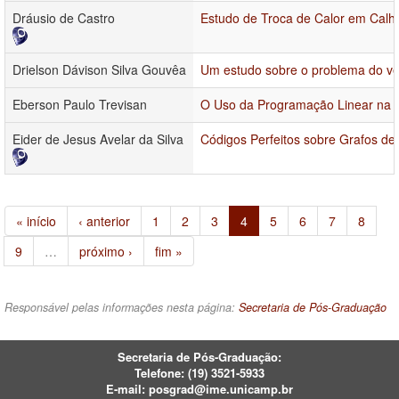
Dráusio de Castro
Estudo de Troca de Calor em Calha
Drielson Dávison Silva Gouvêa
Um estudo sobre o problema do vet
Eberson Paulo Trevisan
O Uso da Programação Linear na 
Eider de Jesus Avelar da Silva
Códigos Perfeitos sobre Grafos de 
« início
‹ anterior
1
2
3
4
5
6
7
8
9
…
próximo ›
fim »
Responsável pelas informações nesta página:
Secretaria de Pós-Graduação
Secretaria de Pós-Graduação:
Telefone:
(19) 3521-5933
E-mail:
posgrad@ime.unicamp.br