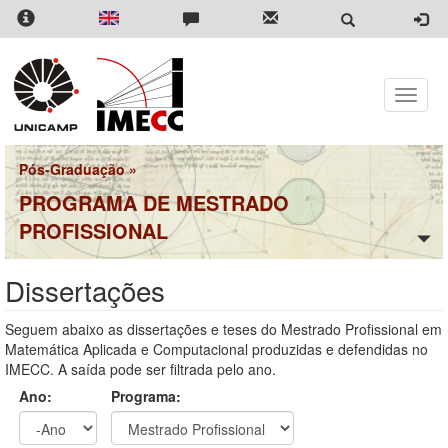
Pular
para
o
conteúdo
principal
Toggle
naviga
Pós-Graduação
»
PROGRAMA DE MESTRADO
PROFISSIONAL
Dissertações
Seguem abaixo as dissertações e teses do Mestrado Profissional em
Matemática Aplicada e Computacional produzidas e defendidas no
IMECC. A saída pode ser filtrada pelo ano.
Ano:
Programa: