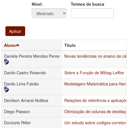
Ano
Ano:
Nível:
Termos de busca
Aplicar
Aluno
Título
Daniela Pereira Mendes Peres
Novas tendências no ensino de cál
Danilo Castro Rosendo
Sobre a Função de Mittag-Leffler
Danilo Lima Falcão
Modelagem Matemática para Han
Denilson Amaral Nolibos
Relações de referência e aplicaçõ
Diego Piasson
Otimização de colunas de destilaç
Donizete Ritter
Um estudo sobre codigos corretore