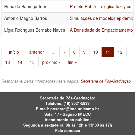
Ronaldo Baumgartner
Projeto Habilis: a lógica fuzzy c
Antonio Magno Barros
Simulações de modelos epidemioló
Lígia Rodrigues Bernabé Naves
A Densidade de Empacotamentos 
« início
‹ anterior
…
7
8
9
10
11
12
13
14
15
próximo ›
fim »
Responsável pelas informações nesta página:
Secretaria de Pós-Graduação
Secretaria de Pós-Graduação:
Telefone:
(19) 3521-5933
E-mail:
posgrad@ime.unicamp.br
Sala: 17 - Saguão IMECC
Atendimento ao público:
Segunda a sexta-feira, 9h às 12h e 13h30 às 17h
Fale conosco