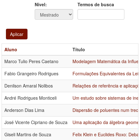
Ano
Ano:
Nível:
Termos de busca
Aplicar
Aluno
Título
Marco Tulio Peres Caetano
Modelagem Matemática da Influe
Fabio Grangeiro Rodrigues
Formulações Equivalentes da Lei
Denilson Amaral Nolibos
Relações de referência e aplicaç
André Rodrigues Monticeli
Um estudo sobre sistemas de ine
Anderson Dias Lima
Dispersão de poluentes num trech
José Vicente Cipriano de Souza
Uma aplicação da álgebra geométr
Giseli Martins de Souza
Felix Klein e Euclides Roxo: De