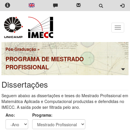
Pular
para
o
conteúdo
principal
Toggle
naviga
Pós-Graduação
»
PROGRAMA DE MESTRADO
PROFISSIONAL
Dissertações
Seguem abaixo as dissertações e teses do Mestrado Profissional em
Matemática Aplicada e Computacional produzidas e defendidas no
IMECC. A saída pode ser filtrada pelo ano.
Ano:
Programa: