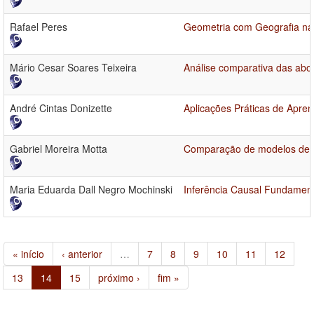
Rafael Peres
Geometria com Geografia na
Mário Cesar Soares Teixeira
Análise comparativa das abor
André Cintas Donizette
Aplicações Práticas de Apre
Gabriel Moreira Motta
Comparação de modelos de ap
Maria Eduarda Dall Negro Mochinski
Inferência Causal Fundament
« início
‹ anterior
…
7
8
9
10
11
12
13
14
15
próximo ›
fim »