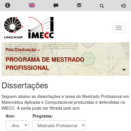
Pular
para
o
conteúdo
principal
Toggle
naviga
Pós-Graduação
»
PROGRAMA DE MESTRADO
PROFISSIONAL
Dissertações
Seguem abaixo as dissertações e teses do Mestrado Profissional em
Matemática Aplicada e Computacional produzidas e defendidas no
IMECC. A saída pode ser filtrada pelo ano.
Ano:
Programa: