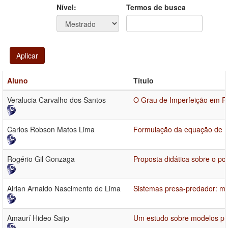
Ano
Ano:
Nível:
Termos de busca
Aplicar
Aluno
Título
Veralucia Carvalho dos Santos
O Grau de Imperfeição em R
Carlos Robson Matos Lima
Formulação da equação de Eu
Rogério Gil Gonzaga
Proposta didática sobre o po
Airlan Arnaldo Nascimento de Lima
Sistemas presa-predador: mo
Amaurí Hideo Saijo
Um estudo sobre modelos pre