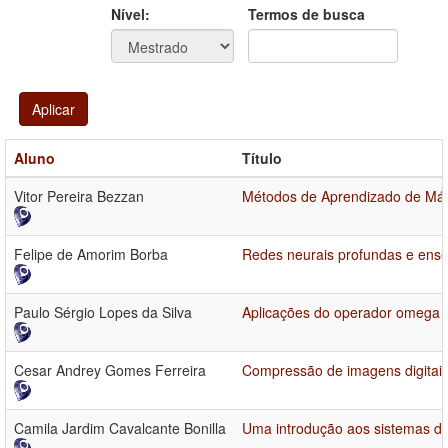
Ano
Ano:
Nível:
Termos de busca
Aplicar
Aluno
Título
Vitor Pereira Bezzan
Métodos de Aprendizado de Máq
Felipe de Amorim Borba
Redes neurais profundas e ense
Paulo Sérgio Lopes da Silva
Aplicações do operador omega
Cesar Andrey Gomes Ferreira
Compressão de imagens digitais
Camila Jardim Cavalcante Bonilla
Uma introdução aos sistemas de