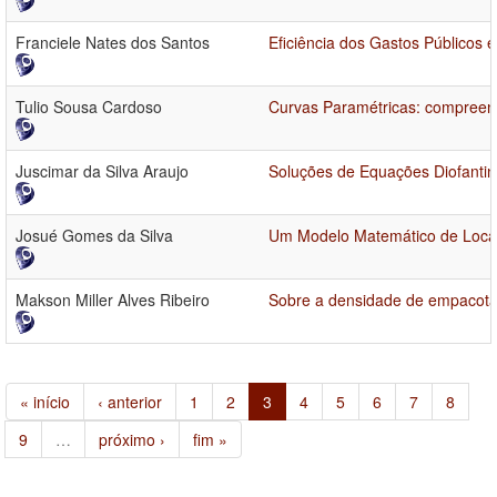
Franciele Nates dos Santos
Eficiência dos Gastos Públicos
Tulio Sousa Cardoso
Curvas Paramétricas: compreen
Juscimar da Silva Araujo
Soluções de Equações Diofanti
Josué Gomes da Silva
Um Modelo Matemático de Localiz
Makson Miller Alves Ribeiro
Sobre a densidade de empacotam
« início
‹ anterior
1
2
3
4
5
6
7
8
9
…
próximo ›
fim »