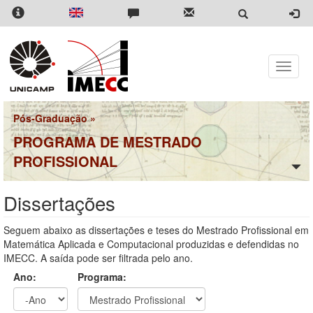
Pular
para
o
conteúdo
principal
Toggle
naviga
Pós-Graduação
»
PROGRAMA DE MESTRADO
PROFISSIONAL
Dissertações
Seguem abaixo as dissertações e teses do Mestrado Profissional em
Matemática Aplicada e Computacional produzidas e defendidas no
IMECC. A saída pode ser filtrada pelo ano.
Ano:
Programa: