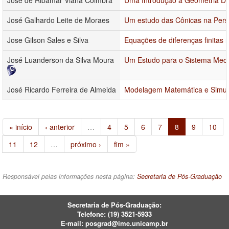
José de Ribamar Viana Coimbra
Uma Introdução à Geometria Dif
José Galhardo Leite de Moraes
Um estudo das Cônicas na Persp
Jose Gilson Sales e Silva
Equações de diferenças finitas
José Luanderson da Silva Moura
Um Estudo para o Sistema Mecân
José Ricardo Ferreira de Almeida
Modelagem Matemática e Simula
« início
‹ anterior
…
4
5
6
7
8
9
10
11
12
…
próximo ›
fim »
Responsável pelas informações nesta página:
Secretaria de Pós-Graduação
Secretaria de Pós-Graduação:
Telefone:
(19) 3521-5933
E-mail:
posgrad@ime.unicamp.br