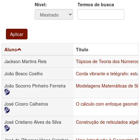
Ano
Ano:
Nível:
Termos de busca
Aplicar
Aluno
Título
Jackson Martins Reis
Tópicos de Teoria dos Números 
João Bosco Coelho
Corda vibrante e telégrafo: est
João Socorro Pinheiro Ferreira
Modelagens Matemáticas de Sist
José Cícero Calheiros
O cálculo com enfoque geométr
José Cristiano Alves da Silva
Construção de reticulados algéb