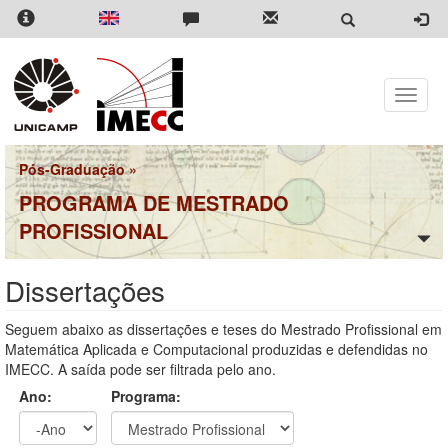
Pular
para
o
conteúdo
principal
Toggle
naviga
Pós-Graduação
»
PROGRAMA DE MESTRADO
PROFISSIONAL
Dissertações
Seguem abaixo as dissertações e teses do Mestrado Profissional em
Matemática Aplicada e Computacional produzidas e defendidas no
IMECC. A saída pode ser filtrada pelo ano.
Ano:
Programa: