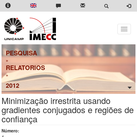
Pular
para
o
conteúdo
principal
Toggle
naviga
PESQUISA
»
RELATORIOS
»
2012
Minimização irrestrita usando
gradientes conjugados e regiões de
confiança
Número:
4