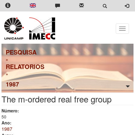
Pular
para
o
conteúdo
principal
Toggle
naviga
PESQUISA
»
RELATORIOS
»
1987
The m-ordered real free group
Número:
50
Ano:
1987