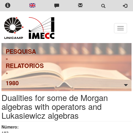
Pular
para
o
conteúdo
principal
Toggle
naviga
PESQUISA
»
RELATORIOS
»
1980
Dualities for some de Morgan
algebras with operators and
Lukasiewicz algebras
Número:
183