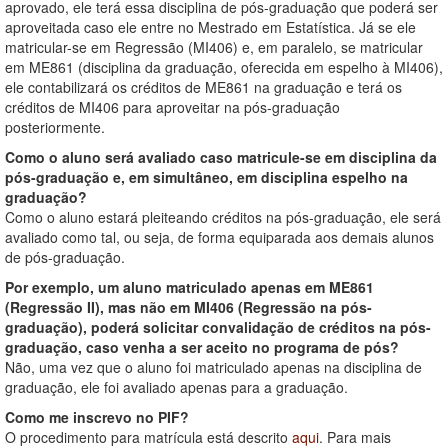
aprovado, ele terá essa disciplina de pós-graduação que poderá ser
aproveitada caso ele entre no Mestrado em Estatística. Já se ele
matricular-se em Regressão (MI406) e, em paralelo, se matricular
em ME861 (disciplina da graduação, oferecida em espelho à MI406),
ele contabilizará os créditos de ME861 na graduação e terá os
créditos de MI406 para aproveitar na pós-graduação
posteriormente.
Como o aluno será avaliado caso matricule-se em disciplina da
pós-graduação e, em simultâneo, em disciplina espelho na
graduação?
Como o aluno estará pleiteando créditos na pós-graduação, ele será
avaliado como tal, ou seja, de forma equiparada aos demais alunos
de pós-graduação.
Por exemplo, um aluno matriculado apenas em ME861
(Regressão II), mas não em MI406 (Regressão na pós-
graduação), poderá solicitar convalidação de créditos na pós-
graduação, caso venha a ser aceito no programa de pós?
Não, uma vez que o aluno foi matriculado apenas na disciplina de
graduação, ele foi avaliado apenas para a graduação.
Como me inscrevo no PIF?
O procedimento para matrícula está descrito
aqui
. Para mais