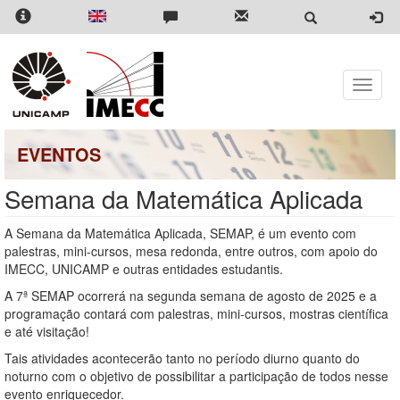
Pular
para
o
conteúdo
principal
Toggle
naviga
EVENTOS
Semana da Matemática Aplicada
A Semana da Matemática Aplicada, SEMAP, é um evento com
palestras, mini-cursos, mesa redonda, entre outros, com apoio do
IMECC, UNICAMP e outras entidades estudantis.
A 7ª SEMAP ocorrerá na segunda semana de agosto de 2025 e a
programação contará com palestras, mini-cursos, mostras científica
e até visitação!
Tais atividades acontecerão tanto no período diurno quanto do
noturno com o objetivo de possibilitar a participação de todos nesse
evento enriquecedor.