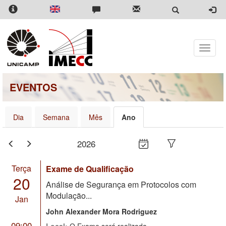
Pular
para
o
conteúdo
principal
Toggle
naviga
EVENTOS
Dia
Semana
Mês
Ano
2026
Terça
Exame de Qualificação
20
Análise de Segurança em Protocolos com
Modulação...
Jan
John Alexander Mora Rodriguez
09:00
Local:
O Exame será realizada...