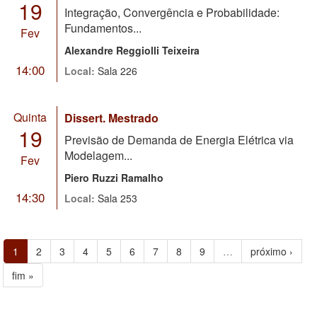
19
Integração, Convergência e Probabilidade:
Fundamentos...
Fev
Alexandre Reggiolli Teixeira
14:00
Local:
Sala 226
Quinta
Dissert. Mestrado
19
Previsão de Demanda de Energia Elétrica via
Modelagem...
Fev
Piero Ruzzi Ramalho
14:30
Local:
Sala 253
1
2
3
4
5
6
7
8
9
…
próximo ›
fim »