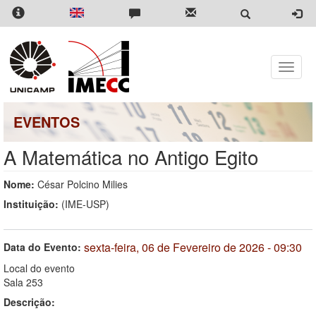
Pular
para
o
conteúdo
principal
Toggle
naviga
EVENTOS
A Matemática no Antigo Egito
Nome:
César Polcino Milies
Instituição:
(IME-USP)
sexta-feira, 06 de Fevereiro de 2026 - 09:30
Data do Evento:
Local do evento
Sala 253
Descrição: