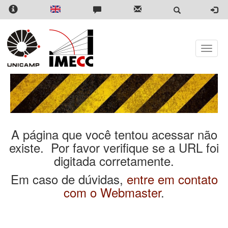
Pular
para
o
conteúdo
principal
Toggle
naviga
A página que você tentou acessar não
existe. Por favor verifique se a URL foi
digitada corretamente.
Em caso de dúvidas,
entre em contato
com o Webmaster
.