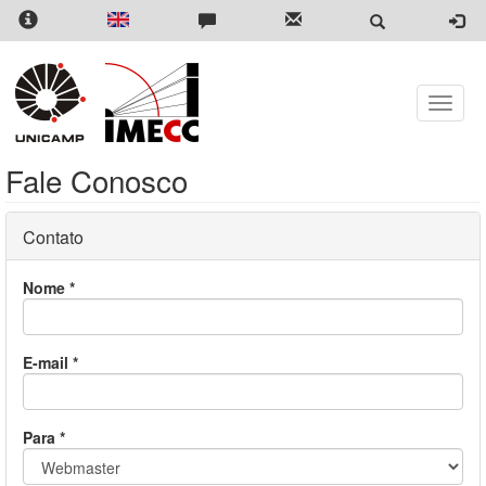
Pular
para
o
conteúdo
principal
Toggle
naviga
Fale Conosco
Contato
Nome
*
E-mail
*
Para
*