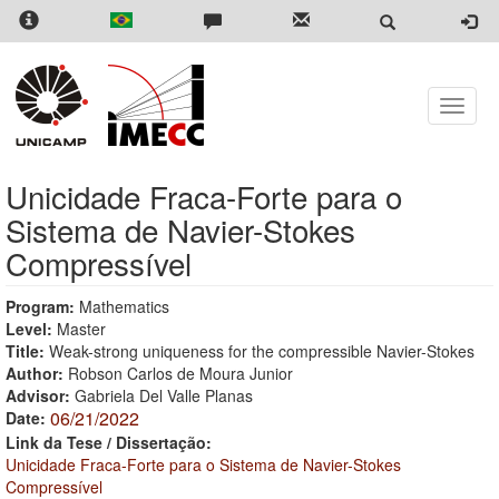
Skip
to
main
content
Toggle
naviga
Unicidade Fraca-Forte para o
Sistema de Navier-Stokes
Compressível
Program:
Mathematics
Level:
Master
Title:
Weak-strong uniqueness for the compressible Navier-Stokes
Author:
Robson Carlos de Moura Junior
Advisor:
Gabriela Del Valle Planas
06/21/2022
Date:
Link da Tese / Dissertação:
Unicidade Fraca-Forte para o Sistema de Navier-Stokes
Compressível