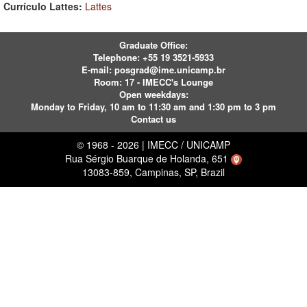
Currículo Lattes:
Lattes
Graduate Office:
Telephone:
+55 19 3521-5933
E-mail:
posgrad@ime.unicamp.br
Room: 17 - IMECC's Lounge
Open weekdays:
Monday to Friday, 10 am to 11:30 am and 1:30 pm to 3 pm
Contact us
© 1968 - 2026 | IMECC / UNICAMP
Rua Sérgio Buarque de Holanda, 651
13083-859, Campinas, SP, Brazil