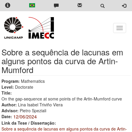
Skip
to
main
content
Toggle
naviga
Sobre a sequência de lacunas em
alguns pontos da curva de Artin-
Mumford
Program:
Mathematics
Level:
Doctorate
Title:
On the gap-sequence at some points of the Artin-Mumford curve
Author:
Lina Isabel Triviño Viera
Advisor:
Pietro Speziali
12/06/2024
Date:
Link da Tese / Dissertação:
Sobre a sequência de lacunas em alguns pontos da curva de Artin-