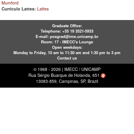
Mumford
Currículo Lattes:
Lattes
Graduate Office:
Telephone:
+55 19 3521-5933
E-mail:
posgrad@ime.unicamp.br
Room: 17 - IMECC's Lounge
Open weekdays:
Monday to Friday, 10 am to 11:30 am and 1:30 pm to 3 pm
Contact us
© 1968 - 2026 | IMECC / UNICAMP
Rua Sérgio Buarque de Holanda, 651
13083-859, Campinas, SP, Brazil